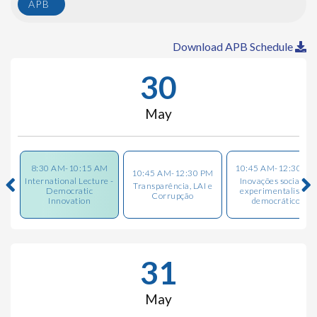
APB
Download APB Schedule
30
May
8:30 AM-10:15 AM
10:45 AM-12:30 PM
10:45 AM-12:30 PM
International Lecture -
Inovações sociais e
Transparência, LAI e
Democratic
experimentalismo
Corrupção
Innovation
democrático
31
May