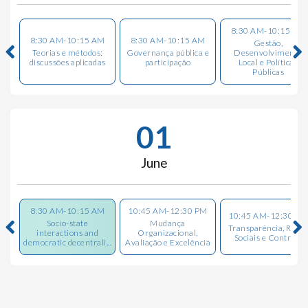
8:30 AM-10:15 AM
8:30 AM-10:15 AM
8:30 AM-10:15 AM
Gestão,
Teorias e métodos:
Governança pública e
Desenvolvimento
discussões aplicadas
participação
Local e Políticas
Públicas
01
June
8:30 AM-10:15 AM
10:45 AM-12:30 PM
10:45 AM-12:30 PM
Socio-state
Mudança
Transparência, Rede
interactions and
Organizacional,
Sociais e Controle
democratic decentrali...
Avaliação e Excelência