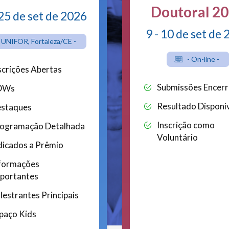
Doutoral 2
 25 de set de 2026
9 - 10 de set de
 UNIFOR, Fortaleza/CE -
- On-line -
scrições Abertas
Submissões Encer
DWs
Resultado Disponí
staques
Inscrição como
ogramação Detalhada
Voluntário
dicados a Prêmio
formações
portantes
lestrantes Principais
paço Kids