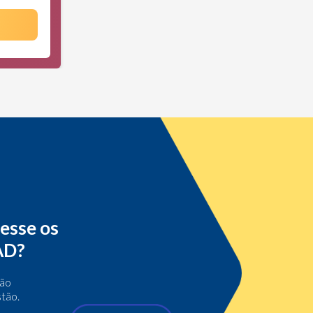
besse os
AD?
tão
stão.