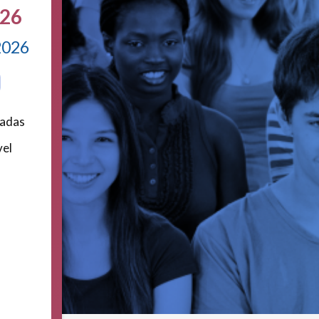
026
 2026
radas
vel