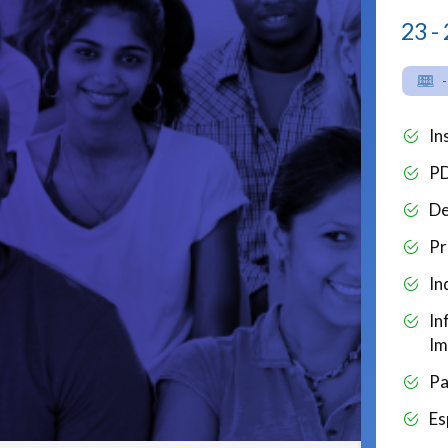
23 -
-
In
P
De
Pr
In
In
Im
Pa
Es