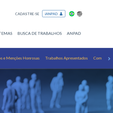
CADASTRE-SE
iANPAD
/TEMAS
BUSCA DE TRABALHOS
ANPAD
os e Menções Honrosas
Trabalhos Apresentados
Como cita