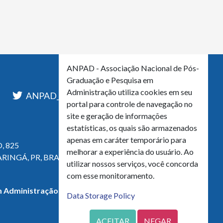
ANPAD - Associação Nacional de Pós-
Graduação e Pesquisa em
Administração utiliza cookies em seu
l
ANPAD_Oficial
ANPAD
portal para controle de navegação no
site e geração de informações
estatísticas, os quais são armazenados
apenas em caráter temporário para
, 825
melhorar a experiência do usuário. Ao
ARINGÁ, PR, BRASIL
utilizar nossos serviços, você concorda
com esse monitoramento.
 Administração - CNPJ 42.595.652/0001-66
Data Storage Policy
ACEITAR
NEGAR