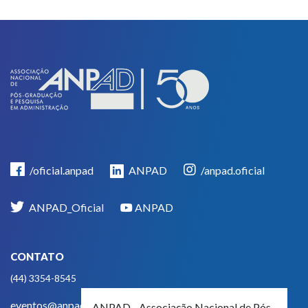
/oficial.anpad
ANPAD
/anpad.oficial
ANPAD_Oficial
ANPAD
CONTATO
(44) 3354-8545
eventos@anpad.org.br
ANPAD - Associação Nacional de Pós-