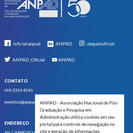
/oficial.anpad
ANPAD
/anpad.oficial
ANPAD_Oficial
ANPAD
CONTATO
(44) 3354-8545
eventos@anpad.org.br
ANPAD - Associação Nacional de Pós-
Graduação e Pesquisa em
Administração utiliza cookies em seu
ENDEREÇO
portal para controle de navegação no
site e geração de informações
AV. CARNEIRO LEÃO, 825