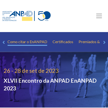
io
Como citar o EnANPAD
Certificados
Premiados & Men
26 - 28 de set de 2023
XLVII Encontro da ANPAD
EnANPAD
2023