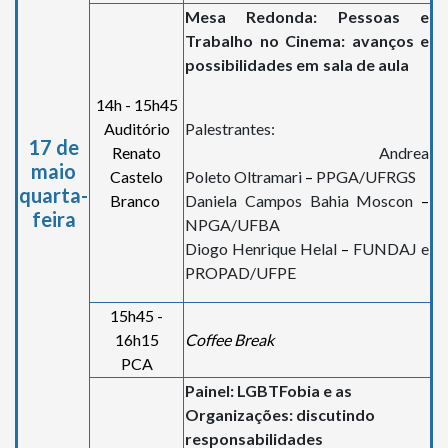
Mesa Redonda: Pessoas e
Trabalho no Cinema: avanços e
possibilidades em sala de aula
14h - 15h45
Auditório
Palestrantes:
17 de
Renato
Andrea
maio
Castelo
Poleto Oltramari
–
PPGA/UFRGS
quarta-
Branco
Daniela Campos Bahia Moscon
–
feira
NPGA/UFBA
Diogo Henrique Helal
–
FUNDAJ e
PROPAD/UFPE
15h45 -
16h15
Coffee Break
PCA
Painel: LGBTFobia e as
Organizações: discutindo
responsabilidades