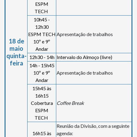
ESPM
TECH
10h45 -
12h30
ESPM TECH
Apresentação de trabalhos
18 de
10º e 9º
maio
Andar
quinta-
12h30 - 14h
Intervalo do Almoço (livre)
feira
14h - 15h45
10º e 9º
Apresentação de trabalhos
Andar
15h45 às
16h15
Cobertura
Coffee Break
ESPM
TECH
Reunião da Divisão, com a seguinte
16h15 às
agenda: