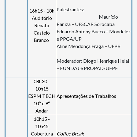
Palestrantes:
16h15 - 18h
Maurício
Auditório
Paniza
–
UFSCAR Sorocaba
Renato
Eduardo Antony Bucco
–
Mondelez
Castelo
e PPGA/UP
Branco
Aline Mendonça Fraga
–
UFPR
Moderador: Diogo Henrique Helal
–
FUNDAJ e PROPAD/UFPE
08h30 -
10h15
ESPM TECH
Apresentações de Trabalhos
10º e 9º
Andar
10h15 -
10h45
Cobertura
Coffee Break