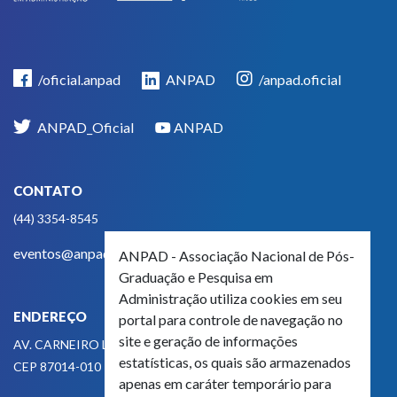
/oficial.anpad
ANPAD
/anpad.oficial
ANPAD_Oficial
ANPAD
CONTATO
(44) 3354-8545
eventos@anpad.org.br
ANPAD - Associação Nacional de Pós-
Graduação e Pesquisa em
Administração utiliza cookies em seu
ENDEREÇO
portal para controle de navegação no
site e geração de informações
AV. CARNEIRO LEÃO, 825
estatísticas, os quais são armazenados
CEP 87014-010 - MARINGÁ, PR, BRASIL
apenas em caráter temporário para