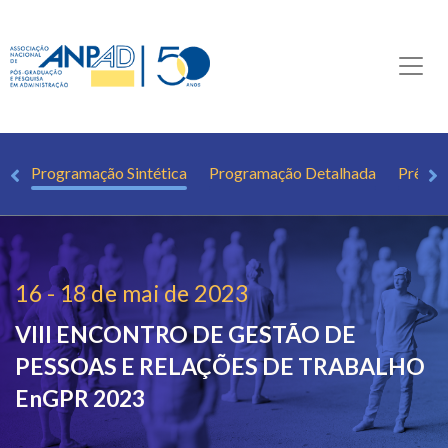
al
Programação Sintética
Programação Detalhada
Prêmio
16 - 18 de mai de 2023
VIII ENCONTRO DE GESTÃO DE
PESSOAS E RELAÇÕES DE TRABALHO
EnGPR 2023