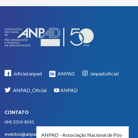
/oficial.anpad
ANPAD
/anpad.oficial
ANPAD_Oficial
ANPAD
CONTATO
(44) 3354-8545
eventos@anpad.org.br
ANPAD - Associação Nacional de Pós-