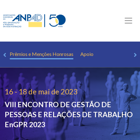
da
Prêmios e Menções Honrosas
Apoio
16 - 18 de mai de 2023
VIII ENCONTRO DE GESTÃO DE
PESSOAS E RELAÇÕES DE TRABALHO
EnGPR 2023