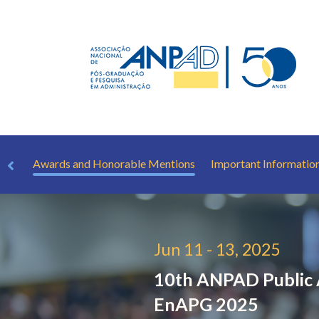
nAPG
Awards and Honorable Mentions
Important Informatio
Jun 11 - 13, 2025
10th ANPAD Public 
EnAPG 2025