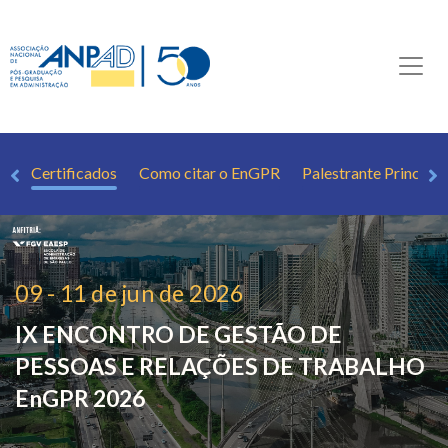
da
Certificados
Como citar o EnGPR
Palestrante Principal
09 - 11 de jun de 2026
IX ENCONTRO DE GESTÃO DE
PESSOAS E RELAÇÕES DE TRABALHO
EnGPR 2026