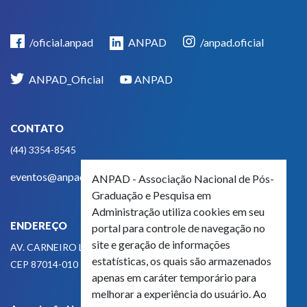
/oficial.anpad
ANPAD
/anpad.oficial
ANPAD_Oficial
ANPAD
CONTATO
(44) 3354-8545
eventos@anpad.org.br
ANPAD - Associação Nacional de Pós-
Graduação e Pesquisa em
Administração utiliza cookies em seu
ENDEREÇO
portal para controle de navegação no
site e geração de informações
AV. CARNEIRO LEÃO, 825
estatísticas, os quais são armazenados
CEP 87014-010 - MARINGÁ, PR, BRASIL
apenas em caráter temporário para
melhorar a experiência do usuário. Ao