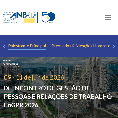
PR
Palestrante Principal
Premiados & Menções Honrosas
09 - 11 de jun de 2026
IX ENCONTRO DE GESTÃO DE
PESSOAS E RELAÇÕES DE TRABALHO
EnGPR 2026