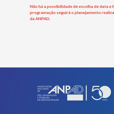
Não há a possibilidade de escolha de data e
programação seguirá o planejamento realizad
da ANPAD.