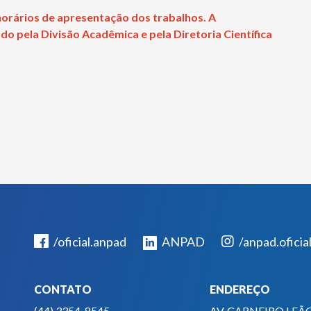
 horários de apresentação dos trabalhos. A
o pela Divisão Acadêmica e pela Diretoria Científica
/oficial.anpad
ANPAD
/anpad.oficia
CONTATO
ENDEREÇO
(44) 3354-8545
AV. CARNEIRO LEÃO