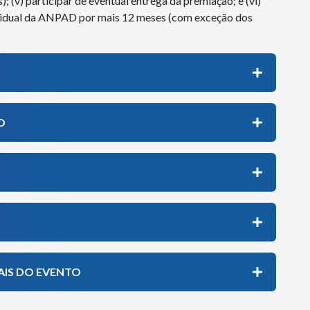
(s); (v) participar de eventual entrega da premiação; e (vi)
ividual da ANPAD por mais 12 meses (com exceção dos
O
AIS DO EVENTO