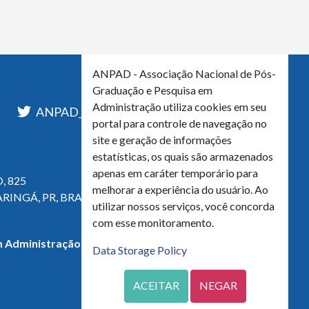
ANPAD - Associação Nacional de Pós-
Graduação e Pesquisa em
Administração utiliza cookies em seu
l
ANPAD_Oficial
ANPAD
portal para controle de navegação no
site e geração de informações
estatísticas, os quais são armazenados
apenas em caráter temporário para
, 825
melhorar a experiência do usuário. Ao
ARINGÁ, PR, BRASIL
utilizar nossos serviços, você concorda
com esse monitoramento.
 Administração - CNPJ 42.595.652/0001-66
Data Storage Policy
ACEITAR
NEGAR