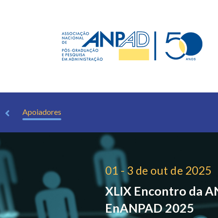
pais
Apoiadores
01 - 3 de out de 2025
XLIX Encontro da 
EnANPAD 2025