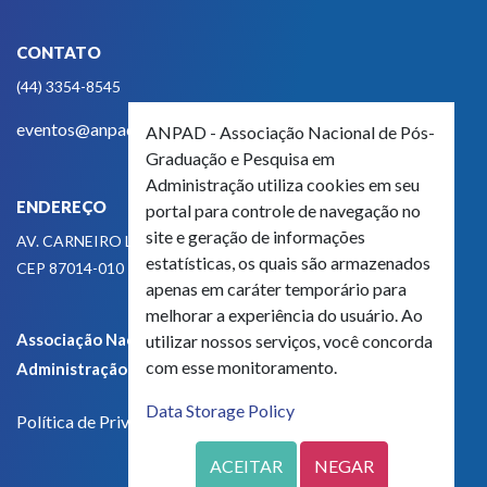
CONTATO
(44) 3354-8545
eventos@anpad.org.br
ANPAD - Associação Nacional de Pós-
Graduação e Pesquisa em
Administração utiliza cookies em seu
ENDEREÇO
portal para controle de navegação no
site e geração de informações
AV. CARNEIRO LEÃO, 825
estatísticas, os quais são armazenados
CEP 87014-010 - MARINGÁ, PR, BRASIL
apenas em caráter temporário para
melhorar a experiência do usuário. Ao
Associação Nacional de Pós-Graduação e Pesquisa em
utilizar nossos serviços, você concorda
com esse monitoramento.
Administração - CNPJ 42.595.652/0001-66
Data Storage Policy
Política de Privacidade
ACEITAR
NEGAR