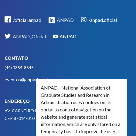
/oficial.anpad
ANPAD
/anpad.oficial
ANPAD_Oficial
ANPAD
CONTATO
(44) 3354-8545
eventos@anpad.org.br
ANPAD - National Association of
Graduate Studies and Research in
ENDEREÇO
Administration uses cookies on its
portal to control navigation on the
AV. CARNEIRO LEÃO, 825
website and generate statistical
CEP 87014-010 - MARINGÁ, PR, BRASIL
information, which are only stored on a
temporary basis to improve the user