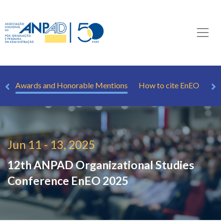
er
Awards and Honorable Mentions
How to cite EnEO
Im
Jun 11 - 13, 2025
12th ANPAD Organizational Studies
Conference
EnEO 2025