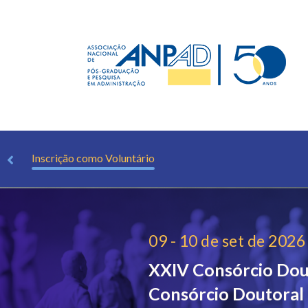
ível
Inscrição como Voluntário
09 - 10 de set de 2026
XXIV Consórcio Dou
Consórcio Doutoral