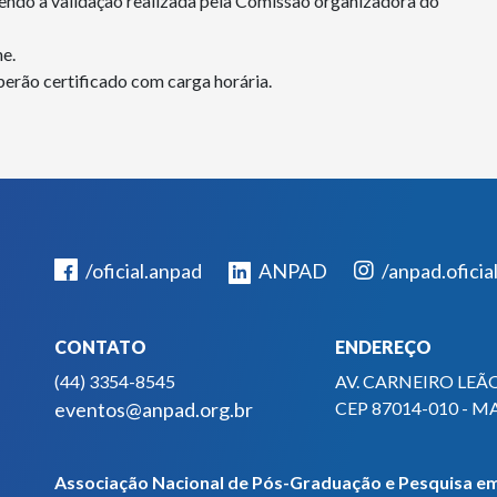
 sendo a validação realizada pela Comissão organizadora do
e.
erão certificado com carga horária.
/oficial.anpad
ANPAD
/anpad.oficia
CONTATO
ENDEREÇO
(44) 3354-8545
AV. CARNEIRO LEÃO
eventos@anpad.org.br
CEP 87014-010 - M
Associação Nacional de Pós-Graduação e Pesquisa em