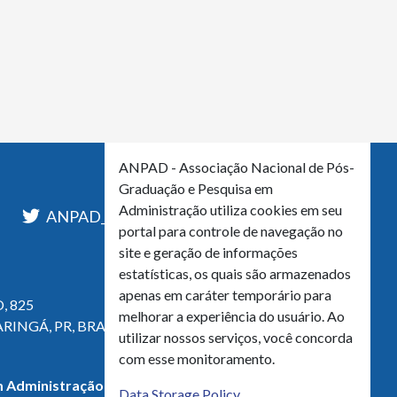
ANPAD - Associação Nacional de Pós-
Graduação e Pesquisa em
Administração utiliza cookies em seu
l
ANPAD_Oficial
ANPAD
portal para controle de navegação no
site e geração de informações
estatísticas, os quais são armazenados
apenas em caráter temporário para
, 825
melhorar a experiência do usuário. Ao
ARINGÁ, PR, BRASIL
utilizar nossos serviços, você concorda
com esse monitoramento.
 Administração - CNPJ 42.595.652/0001-66
Data Storage Policy