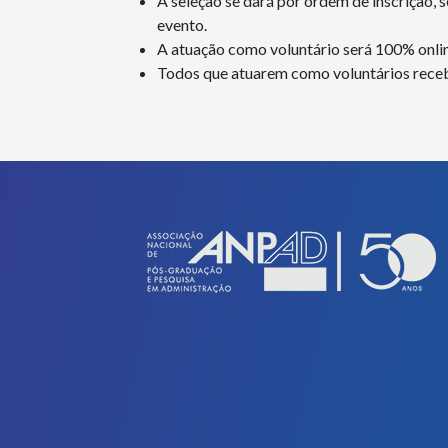
A seleção se dará por ordem de inscrição,
evento.
A atuação como voluntário será 100% onlin
Todos que atuarem como voluntários receb