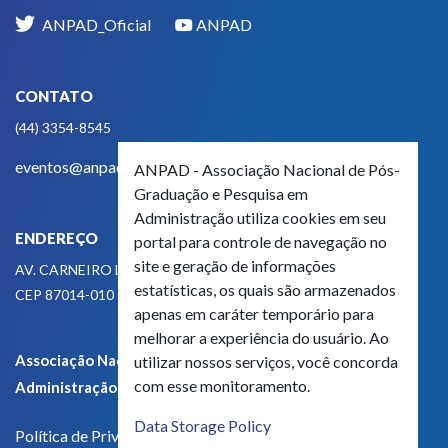
ANPAD_Oficial
ANPAD
CONTATO
(44) 3354-8545
eventos@anpad.org.br
ANPAD - Associação Nacional de Pós-
Graduação e Pesquisa em
Administração utiliza cookies em seu
ENDEREÇO
portal para controle de navegação no
site e geração de informações
AV. CARNEIRO LEÃO, 825
estatísticas, os quais são armazenados
CEP 87014-010 - MARINGÁ, PR, BRASIL
apenas em caráter temporário para
melhorar a experiência do usuário. Ao
Associação Nacional de Pós-Graduação e Pesquisa em
utilizar nossos serviços, você concorda
com esse monitoramento.
Administração - CNPJ 42.595.652/0001-66
Data Storage Policy
Política de Privacidade