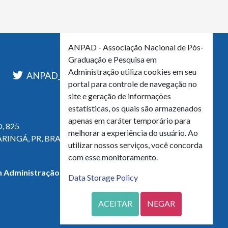
ANPAD - Associação Nacional de Pós-
Graduação e Pesquisa em
Administração utiliza cookies em seu
l
ANPAD_Oficial
ANPAD
portal para controle de navegação no
site e geração de informações
estatísticas, os quais são armazenados
apenas em caráter temporário para
, 825
melhorar a experiência do usuário. Ao
ARINGÁ, PR, BRASIL
utilizar nossos serviços, você concorda
com esse monitoramento.
 Administração - CNPJ 42.595.652/0001-66
Data Storage Policy
ACEITAR
NEGAR