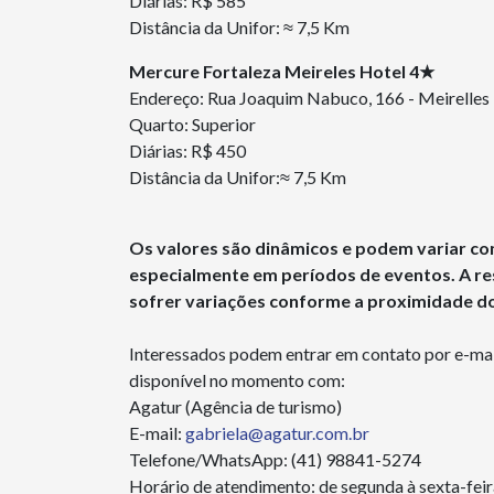
Diárias: R$ 585
Distância da Unifor: ≈ 7,5 Km
Mercure Fortaleza Meireles Hotel 4★
Endereço: Rua Joaquim Nabuco, 166 - Meirelles
Quarto: Superior
Diárias: R$ 450
Distância da Unifor:≈ 7,5 Km
Os valores são dinâmicos e podem variar co
especialmente em períodos de eventos. A res
sofrer variações conforme a proximidade d
Interessados podem entrar em contato por e-mail
disponível no momento com:
Agatur (Agência de turismo)
E-mail:
gabriela@agatur.com.br
Telefone/WhatsApp:
(41) 98841-5274
Horário de atendimento: de segunda à sexta-feira