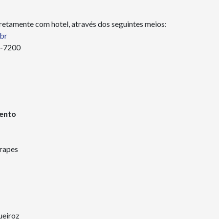
iretamente com hotel, através dos seguintes meios:
br
6-7200
vento
arapes
ueiroz