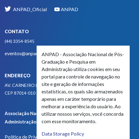
ANPAD_Oficial
ANPAD
CONTATO
(44) 3354-8545
eventos@anpad.org.br
ANPAD - Associação Nacional de Pós-
Graduação e Pesquisa em
Administração utiliza cookies em seu
ENDEREÇO
portal para controle de navegação no
site e geração de informações
AV. CARNEIRO LEÃO, 825
estatísticas, os quais são armazenados
CEP 87014-010 - MARINGÁ, PR, BRASIL
apenas em caráter temporário para
melhorar a experiência do usuário. Ao
Associação Nacional de Pós-Graduação e Pesquisa em
utilizar nossos serviços, você concorda
com esse monitoramento.
Administração - CNPJ 42.595.652/0001-66
Data Storage Policy
Política de Privacidade