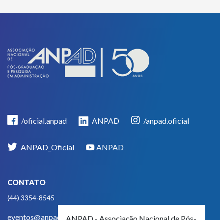
/oficial.anpad
ANPAD
/anpad.oficial
ANPAD_Oficial
ANPAD
CONTATO
(44) 3354-8545
eventos@anpad.org.br
ANPAD - Associação Nacional de Pós-