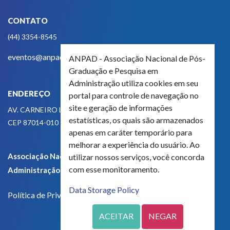
CONTATO
(44) 3354-8545
eventos@anpad.org.br
ANPAD - Associação Nacional de Pós-
Graduação e Pesquisa em
Administração utiliza cookies em seu
ENDEREÇO
portal para controle de navegação no
site e geração de informações
AV. CARNEIRO LEÃO, 825
estatísticas, os quais são armazenados
CEP 87014-010 - MARINGÁ, PR, BRASIL
apenas em caráter temporário para
melhorar a experiência do usuário. Ao
Associação Nacional de Pós-Graduação e Pesquisa em
utilizar nossos serviços, você concorda
com esse monitoramento.
Administração - CNPJ 42.595.652/0001-66
Data Storage Policy
Política de Privacidade
ACEITAR
NEGAR