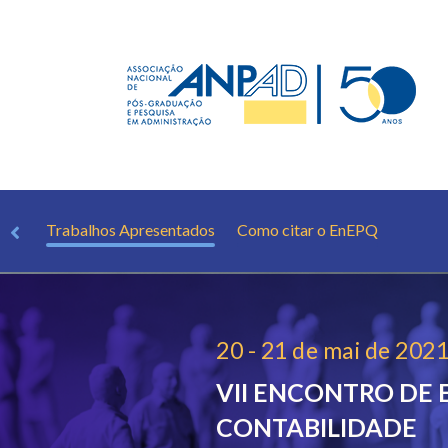
osas
Trabalhos Apresentados
Como citar o EnEPQ
20 - 21 de mai de 202
VII ENCONTRO DE 
CONTABILIDADE