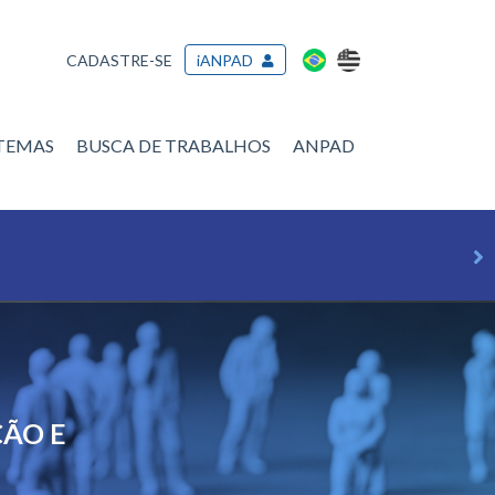
CADASTRE-SE
iANPAD
/TEMAS
BUSCA DE TRABALHOS
ANPAD
ÇÃO E