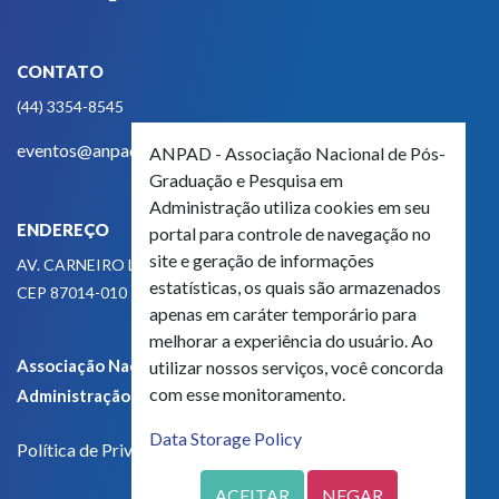
CONTATO
(44) 3354-8545
eventos@anpad.org.br
ANPAD - Associação Nacional de Pós-
Graduação e Pesquisa em
Administração utiliza cookies em seu
ENDEREÇO
portal para controle de navegação no
site e geração de informações
AV. CARNEIRO LEÃO, 825
estatísticas, os quais são armazenados
CEP 87014-010 - MARINGÁ, PR, BRASIL
apenas em caráter temporário para
melhorar a experiência do usuário. Ao
Associação Nacional de Pós-Graduação e Pesquisa em
utilizar nossos serviços, você concorda
com esse monitoramento.
Administração - CNPJ 42.595.652/0001-66
Data Storage Policy
Política de Privacidade
ACEITAR
NEGAR