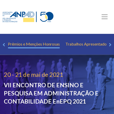
al
Prêmios e Menções Honrosas
Trabalhos Apresentados
20 - 21 de mai de 2021
VII ENCONTRO DE ENSINO E
PESQUISA EM ADMINISTRAÇÃO E
CONTABILIDADE
EnEPQ 2021