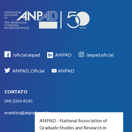
/oficial.anpad
ANPAD
/anpad.oficial
ANPAD_Oficial
ANPAD
CONTATO
(44) 3354-8545
eventos@anpad.org.br
ANPAD - National Association of
Graduate Studies and Research in