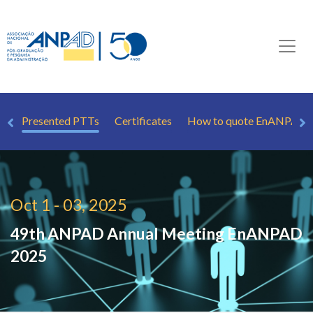
rs
Presented PTTs
Certificates
How to quote EnANPAD
Oct 1 - 03, 2025
49th ANPAD Annual Meeting
EnANPAD
2025