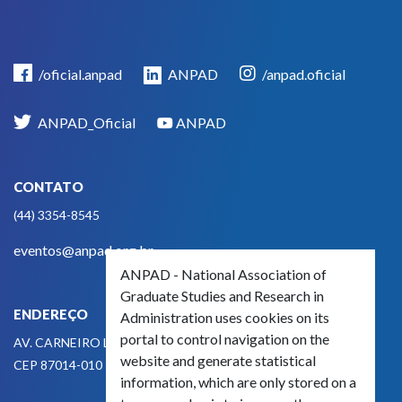
/oficial.anpad
ANPAD
/anpad.oficial
ANPAD_Oficial
ANPAD
CONTATO
(44) 3354-8545
eventos@anpad.org.br
ANPAD - National Association of
Graduate Studies and Research in
ENDEREÇO
Administration uses cookies on its
portal to control navigation on the
AV. CARNEIRO LEÃO, 825
website and generate statistical
CEP 87014-010 - MARINGÁ, PR, BRASIL
information, which are only stored on a