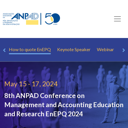
ns
How to quote EnEPQ
Keynote Speaker
Webinar
Spo
May 15 - 17, 2024
8th ANPAD Conference on
Management and Accounting Education
and Research
EnEPQ 2024