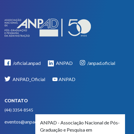
/oficial.anpad
ANPAD
/anpad.oficial
ANPAD_Oficial
ANPAD
CONTATO
(44) 3354-8545
eventos@anpad.org.br
ANPAD - Associação Nacional de Pós-
Graduação e Pesquisa em