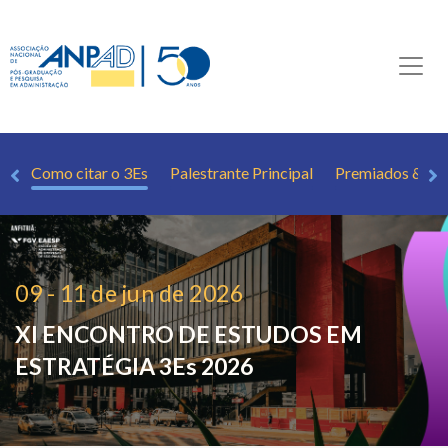
os
Como citar o 3Es
Palestrante Principal
Premiados & Me
09 - 11 de jun de 2026
XI ENCONTRO DE ESTUDOS EM
ESTRATÉGIA
3Es 2026