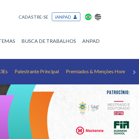
CADASTRE-SE
iANPAD
/TEMAS
BUSCA DE TRABALHOS
ANPAD
 3Es
Palestrante Principal
Premiados & Menções Honrosas