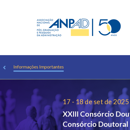
ção
Informações Importantes
17 - 18 de set de 2025
XXIII Consórcio Dou
Consórcio Doutoral