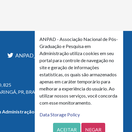
ANPAD - Associação Nacional de Pós-
Graduação e Pesquisa em
Administração utiliza cookies em seu
l
ANPAD_Oficial
ANPAD
portal para controle de navegação no
site e geração de informações
estatísticas, os quais são armazenados
apenas em caráter temporário para
, 825
melhorar a experiência do usuário. Ao
ARINGÁ, PR, BRASIL
utilizar nossos serviços, você concorda
com esse monitoramento.
 Administração - CNPJ 42.595.652/0001-66
Data Storage Policy
ACEITAR
NEGAR