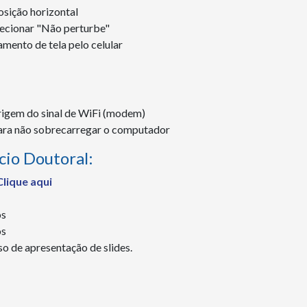
osição horizontal
elecionar "Não perturbe"
ento de tela pelo celular
rigem do sinal de WiFi (modem)
para não sobrecarregar o computador
cio Doutoral:
Clique aqui
os
os
o de apresentação de slides.