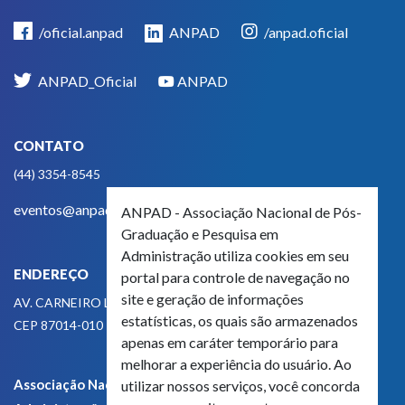
/oficial.anpad
ANPAD
/anpad.oficial
ANPAD_Oficial
ANPAD
CONTATO
(44) 3354-8545
eventos@anpad.org.br
ANPAD - Associação Nacional de Pós-
Graduação e Pesquisa em
Administração utiliza cookies em seu
ENDEREÇO
portal para controle de navegação no
site e geração de informações
AV. CARNEIRO LEÃO, 825
estatísticas, os quais são armazenados
CEP 87014-010 - MARINGÁ, PR, BRASIL
apenas em caráter temporário para
melhorar a experiência do usuário. Ao
Associação Nacional de Pós-Graduação e Pesquisa em
utilizar nossos serviços, você concorda