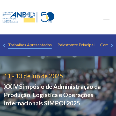
ca
Trabalhos Apresentados
Palestrante Principal
Como ci
11 - 13 de jun de 2025
XXIV Simpósio de Administração da
Produção, Logística e Operações
Internacionais
SIMPOI 2025