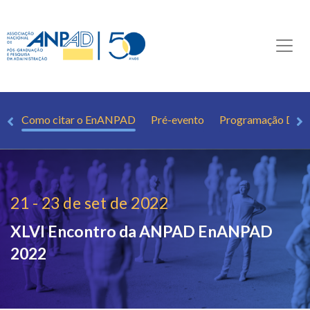
os
Como citar o EnANPAD
Pré-evento
Programação Deta
21 - 23 de set de 2022
XLVI Encontro da ANPAD
EnANPAD
2022