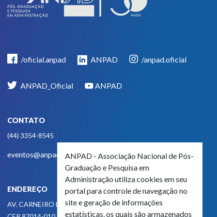
/oficial.anpad
ANPAD
/anpad.oficial
ANPAD_Oficial
ANPAD
CONTATO
(44) 3354-8545
eventos@anpad.org.br
ANPAD - Associação Nacional de Pós-
Graduação e Pesquisa em
Administração utiliza cookies em seu
ENDEREÇO
portal para controle de navegação no
site e geração de informações
AV. CARNEIRO LEÃO, 825
estatísticas, os quais são armazenados
CEP 87014-010 - MARINGÁ, PR, BRASIL