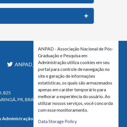
ANPAD - Associação Nacional de Pós-
Graduação e Pesquisa em
Administração utiliza cookies em seu
l
ANPAD_Oficial
ANPAD
portal para controle de navegação no
site e geração de informações
estatísticas, os quais são armazenados
apenas em caráter temporário para
, 825
melhorar a experiência do usuário. Ao
ARINGÁ, PR, BRASIL
utilizar nossos serviços, você concorda
com esse monitoramento.
 Administração - CNPJ 42.595.652/0001-66
Data Storage Policy