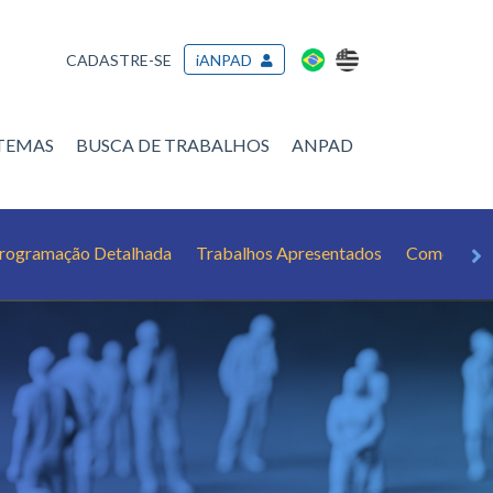
CADASTRE-SE
iANPAD
/TEMAS
BUSCA DE TRABALHOS
ANPAD
rogramação Detalhada
Trabalhos Apresentados
Como citar