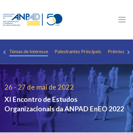
ão
Temas de Interesse
Palestrantes Principais
Prêmios e 
26 - 27 de mai de 2022
XI Encontro de Estudos
Organizacionais da ANPAD
EnEO 2022