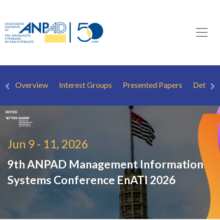
Overview
Interest Groups
Presented Papers
Detaile
Jun 9 - 11, 2026
9th ANPAD Management Information
Systems Conference
EnATI 2026