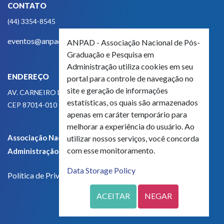
CONTATO
(44) 3354-8545
eventos@anpad.org.br
ANPAD - Associação Nacional de Pós-
Graduação e Pesquisa em
Administração utiliza cookies em seu
ENDEREÇO
portal para controle de navegação no
site e geração de informações
AV. CARNEIRO LEÃO, 825
estatísticas, os quais são armazenados
CEP 87014-010 - MARINGÁ, PR, BRASIL
apenas em caráter temporário para
melhorar a experiência do usuário. Ao
Associação Nacional de Pós-Graduação e Pesquisa em
utilizar nossos serviços, você concorda
com esse monitoramento.
Administração - CNPJ 42.595.652/0001-66
Data Storage Policy
Política de Privacidade
ACEITAR
NEGAR